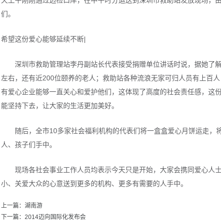
天上午刚刚通过边检口岸，在中午时分运送到深圳市救助站发放现场，
们。
希望这份爱心能够延续不断|
深圳市救助管理站李丹副站长代表接受捐赠单位讲话时说，据她了解，
左右，还有近200位颐养的老人；救助站各种流浪无家可归人员有上百
有爱心企业能够一直关心和爱护他们，这体现了高度的社会责任感，这
能坚持下去，让大家的生活更加美好。
随后，全市10多家社会福利机构的代表们将一盒盒爱心月饼运走，将
人、孩子们手中。
现场各社会事业工作人员均表示今天只是开始，大家会携同爱心人士
小、关爱大众的心意送到更多的机构、更多有需要的人手中。
上一篇：湖南游
下一篇：2014迈向国际化发布会