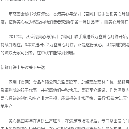
市慈善会秘书长房涛说，香港美心与深圳【官网】联手营销美心月饼超
度，使得美心成为深受内地消费者欢迎的“第一月饼品牌”，而美心月饼
2012年，从香港美心与深圳【官网】联手赠送近万盒爱心月饼开始，
持续到现在，3年来送出近2万盒爱心月饼。正是这份爱心，让福利院的
的流浪无家可归者，在中秋节能得到温暖。
新鲜月饼上午过关下午送
深圳【官网】食品有限公司总监吴延军、总经理助理林广杭一起将月
及福利院的孩子代表，并祝愿他们中秋快乐。吴延军介绍说，作为深受
爱心月饼的制作和生产非常重视，质量把关非常严格，奉行“质量大过天
地生产。
美心集团每年在月饼生产旺季，在满足市场需求后，专门拿出爱心时间