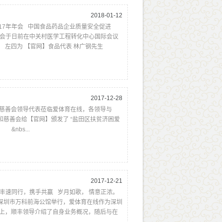
2018-01-12
17年年会 中国食品药品企业质量安全促进
大会于日前在中关村医学工程转化中心国际会议
 左四为 【官网】食品代表 林广钢先生
2017-12-28
慈善会领导代表莅临爱体育在线，各领导与
慈善会给【官网】颁发了 “盐田区扶贫济困爱
nbs...
2017-12-21
—丰速同行，携手共赢 岁月如歌， 情意正浓。
日在深圳市万科前海公馆举行，爱体育在线作为深圳
上，顺丰领导介绍了自身业务概况，随后与在