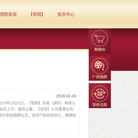
团购咨询
【官网】
会员中心
2018-01-24
18年1月23日，【官网】贸易（国际）有限公
 当天上午，嘉宾云集，【官网】公司董事长和
观并参加揭牌仪式，现场气氛热闹非凡，舞狮助