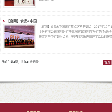
场嘉宾分享...
【官网】食品&中国...
【官网】食品&中国银行重点客户答谢会 2017年12
股份有限公司深圳分行于五洲宾馆深圳厅举行的“融通全
获奖者与中行领导合影 美好的音乐声拉开了活动的序幕
目前在第
4
页,
共有
41
条记录
首页